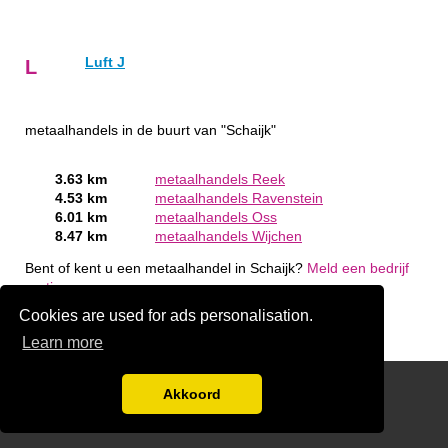
Luft J
L
metaalhandels in de buurt van "Schaijk"
3.63 km
metaalhandels Reek
4.53 km
metaalhandels Ravenstein
6.01 km
metaalhandels Oss
8.47 km
metaalhandels Wijchen
Bent of kent u een metaalhandel in Schaijk?
Meld een bedrijf
gratis aan
Cookies are used for ads personalisation.
Learn more
handige links
Akkoord
Disclaimer