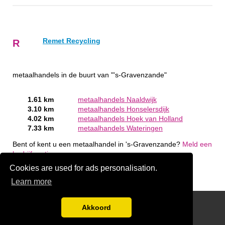
Remet Recycling
R
metaalhandels in de buurt van "'s-Gravenzande"
1.61 km
metaalhandels Naaldwijk
3.10 km
metaalhandels Honselersdijk
4.02 km
metaalhandels Hoek van Holland
7.33 km
metaalhandels Wateringen
Bent of kent u een metaalhandel in 's-Gravenzande?
Meld een
bedrijf gratis aan
Cookies are used for ads personalisation.
Learn more
handige links
Akkoord
Disclaimer