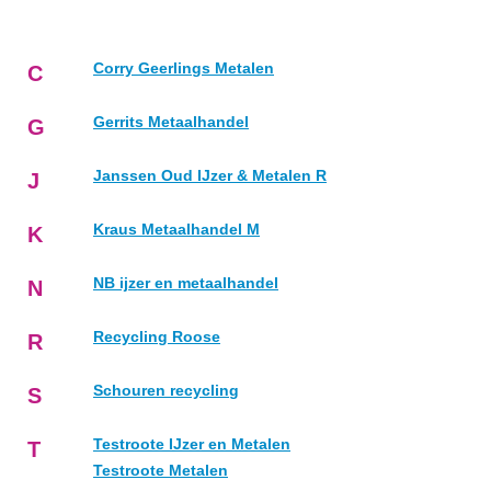
Corry Geerlings Metalen
C
Gerrits Metaalhandel
G
Janssen Oud IJzer & Metalen R
J
Kraus Metaalhandel M
K
NB ijzer en metaalhandel
N
Recycling Roose
R
Schouren recycling
S
Testroote IJzer en Metalen
T
Testroote Metalen