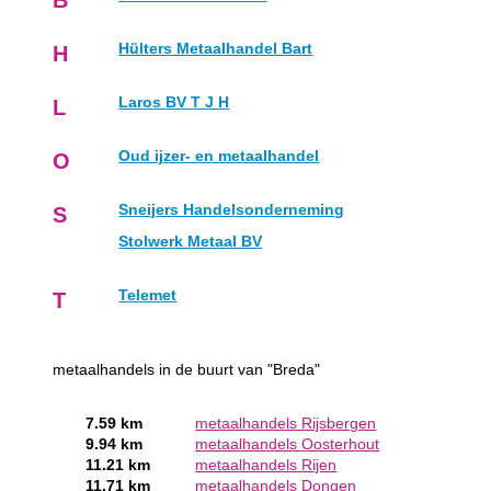
B
Hülters Metaalhandel Bart
H
Laros BV T J H
L
Oud ijzer- en metaalhandel
O
Sneijers Handelsonderneming
S
Stolwerk Metaal BV
Telemet
T
metaalhandels in de buurt van "Breda"
7.59 km
metaalhandels Rijsbergen
9.94 km
metaalhandels Oosterhout
11.21 km
metaalhandels Rijen
11.71 km
metaalhandels Dongen