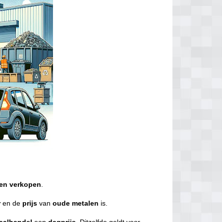
en
verkopen
.
r
en de
prijs
van
oude metalen
is.