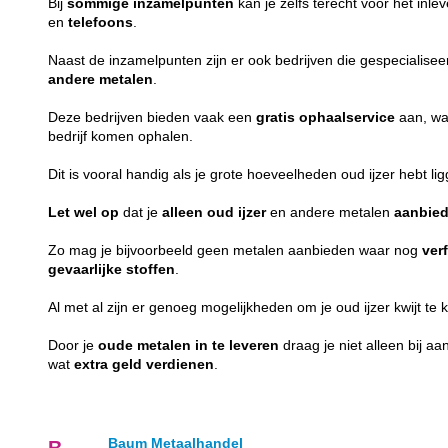
Bij
sommige
inzamelpunten
kan je zelfs terecht voor het inl
en
telefoons
.
Naast de inzamelpunten zijn er ook bedrijven die gespecialiseer
andere metalen
.
Deze bedrijven bieden vaak een
gratis
ophaalservice
aan, waa
bedrijf komen ophalen.
Dit is vooral handig als je grote hoeveelheden oud ijzer hebt li
Let wel op
dat je
alleen
oud ijzer
en andere metalen
aanbied
Zo mag je bijvoorbeeld geen metalen aanbieden waar nog
ver
gevaarlijke
stoffen
.
Al met al zijn er genoeg mogelijkheden om je oud ijzer kwijt te
Door je
oude metalen in te leveren
draag je niet alleen bij a
wat
extra
geld
verdienen
.
Baum Metaalhandel