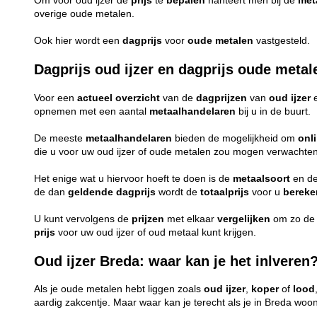
Om voor oud ijzer de
prijs
te
bepalen
hanteert men bij de
met
overige oude metalen.
Ook hier wordt een
dagprijs
voor
oude
metalen
vastgesteld.
Dagprijs oud ijzer en dagprijs oude metal
Voor een
actueel
overzicht
van de
dagprijzen
van
oud ijzer
opnemen met een aantal
metaalhandelaren
bij u in de buurt.
De meeste
metaalhandelaren
bieden de mogelijkheid om
onl
die u voor uw oud ijzer of oude metalen zou mogen verwachten
Het enige wat u hiervoor hoeft te doen is de
metaalsoort
en d
de dan
geldende
dagprijs
wordt de
totaalprijs
voor u
berek
U kunt vervolgens de
prijzen
met elkaar
vergelijken
om zo d
prijs
voor uw oud ijzer of oud metaal kunt krijgen.
Oud ijzer Breda: waar kan je het inlveren?
Als je oude metalen hebt liggen zoals
oud ijzer
,
koper
of
lood
aardig zakcentje. Maar waar kan je terecht als je in Breda woo