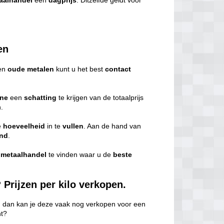
aalhandel
een
dagprijs
. Ditzelfde geldt voor
en
en
oude metalen
kunt u het best
contact
ine
een
schatting
te krijgen van de totaalprijs
.
e
hoeveelheid
in te
vullen
. Aan de hand van
end
.
e
metaalhandel
te vinden waar u de
beste
 Prijzen per kilo verkopen.
, dan kan je deze vaak nog verkopen voor een
nt?