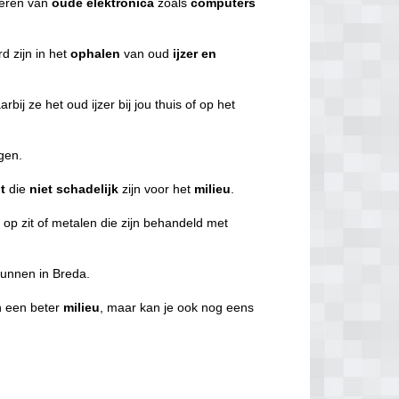
everen van
oude
elektronica
zoals
computers
d zijn in het
ophalen
van oud
ijzer en
rbij ze het oud ijzer bij jou thuis of op het
ggen.
t
die
niet
schadelijk
zijn voor het
milieu
.
f
op zit of metalen die zijn behandeld met
 kunnen in Breda.
an een beter
milieu
, maar kan je ook nog eens