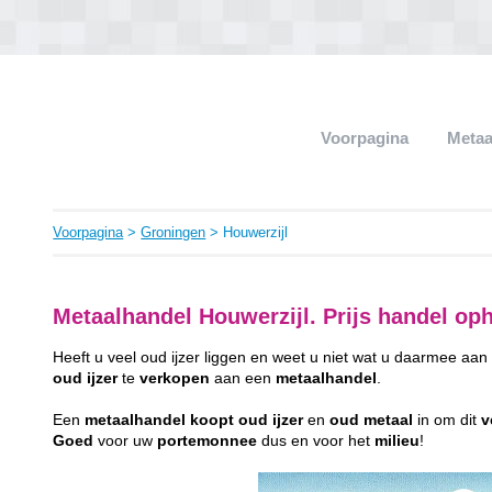
Voorpagina
Metaa
Voorpagina
>
Groningen
> Houwerzijl
Metaalhandel Houwerzijl. Prijs handel op
Heeft u veel oud ijzer liggen en weet u niet wat u daarmee a
oud
ijzer
te
verkopen
aan een
metaalhandel
.
Een
metaalhandel
koopt
oud
ijzer
en
oud
metaal
in om dit
v
Goed
voor uw
portemonnee
dus en voor het
milieu
!