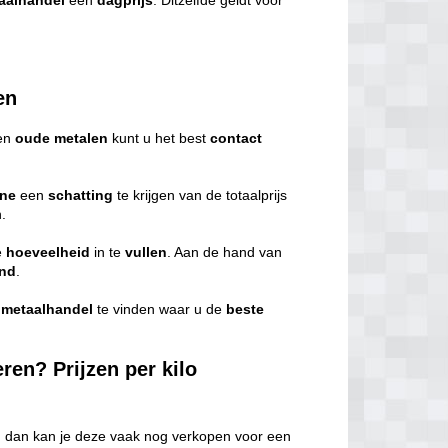
aalhandel
een
dagprijs
. Ditzelfde geldt voor
en
en
oude metalen
kunt u het best
contact
ine
een
schatting
te krijgen van de totaalprijs
.
e
hoeveelheid
in te
vullen
. Aan de hand van
end
.
e
metaalhandel
te vinden waar u de
beste
eren? Prijzen per kilo
, dan kan je deze vaak nog verkopen voor een