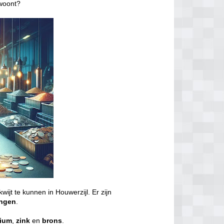
 woont?
kwijt te kunnen in Houwerzijl. Er zijn
ngen
.
nium
,
zink
en
brons
.