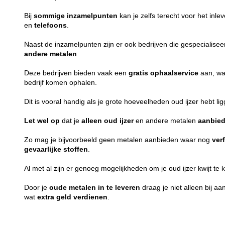
Bij
sommige
inzamelpunten
kan je zelfs terecht voor het inl
en
telefoons
.
Naast de inzamelpunten zijn er ook bedrijven die gespecialiseer
andere metalen
.
Deze bedrijven bieden vaak een
gratis
ophaalservice
aan, waa
bedrijf komen ophalen.
Dit is vooral handig als je grote hoeveelheden oud ijzer hebt li
Let wel op
dat je
alleen
oud ijzer
en andere metalen
aanbied
Zo mag je bijvoorbeeld geen metalen aanbieden waar nog
ver
gevaarlijke
stoffen
.
Al met al zijn er genoeg mogelijkheden om je oud ijzer kwijt te 
Door je
oude metalen in te leveren
draag je niet alleen bij a
wat
extra
geld
verdienen
.