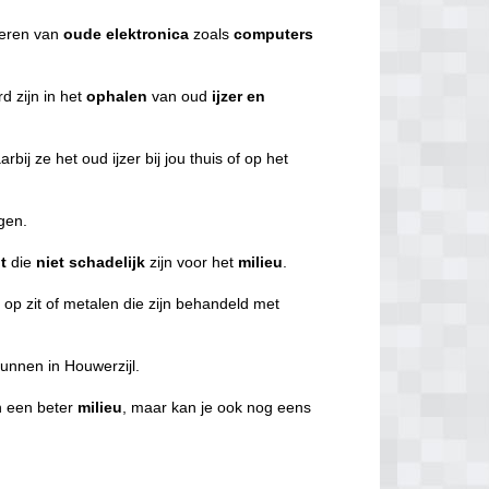
everen van
oude
elektronica
zoals
computers
d zijn in het
ophalen
van oud
ijzer en
rbij ze het oud ijzer bij jou thuis of op het
ggen.
t
die
niet
schadelijk
zijn voor het
milieu
.
f
op zit of metalen die zijn behandeld met
kunnen in Houwerzijl.
an een beter
milieu
, maar kan je ook nog eens