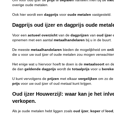
Om voor oud ijzer de
prijs
te
bepalen
hanteert men bij de
met
overige oude metalen.
Ook hier wordt een
dagprijs
voor
oude
metalen
vastgesteld.
Dagprijs oud ijzer en dagprijs oude metal
Voor een
actueel
overzicht
van de
dagprijzen
van
oud ijzer
opnemen met een aantal
metaalhandelaren
bij u in de buurt.
De meeste
metaalhandelaren
bieden de mogelijkheid om
onl
die u voor uw oud ijzer of oude metalen zou mogen verwachten
Het enige wat u hiervoor hoeft te doen is de
metaalsoort
en d
de dan
geldende
dagprijs
wordt de
totaalprijs
voor u
berek
U kunt vervolgens de
prijzen
met elkaar
vergelijken
om zo d
prijs
voor uw oud ijzer of oud metaal kunt krijgen.
Oud ijzer Houwerzijl: waar kan je het inlv
verkopen.
Als je oude metalen hebt liggen zoals
oud ijzer
,
koper
of
lood