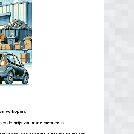
en
verkopen
.
r
en de
prijs
van
oude metalen
is.