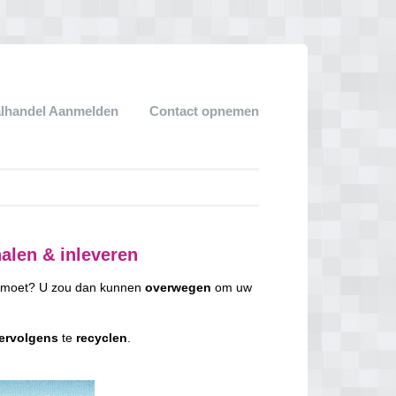
lhandel Aanmelden
Contact opnemen
halen & inleveren
an moet? U zou dan kunnen
overwegen
om uw
ervolgens
te
recyclen
.